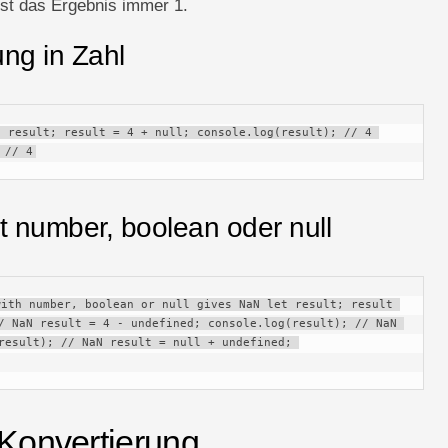
ist das Ergebnis immer 1.
ung in Zahl
 result; result = 4 + null; console.log(result); // 4 
 // 4
it number, boolean oder null
ith number, boolean or null gives NaN let result; result 
/ NaN result = 4 - undefined; console.log(result); // NaN 
result); // NaN result = null + undefined; 
-Konvertierung