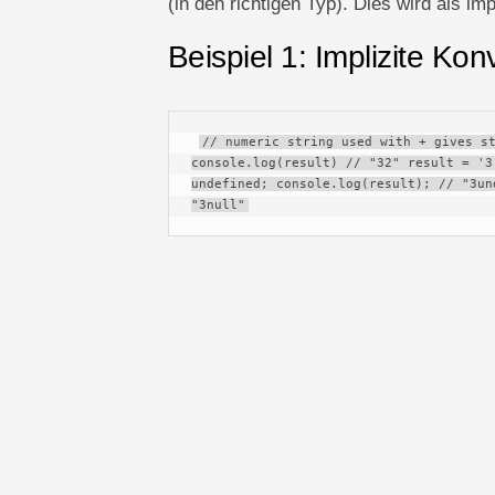
(in den richtigen Typ). Dies wird als im
Beispiel 1: Implizite Kon
// numeric string used with + gives st
console.log(result) // "32" result = '3
undefined; console.log(result); // "3un
"3null"