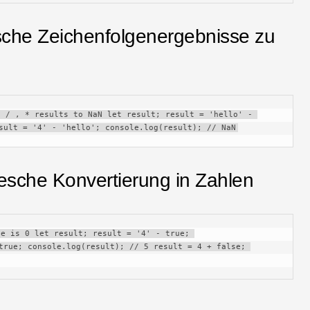
ische Zeichenfolgenergebnisse zu
 / , * results to NaN let result; result = 'hello' - 
sult = '4' - 'hello'; console.log(result); // NaN
olesche Konvertierung in Zahlen
e is 0 let result; result = '4' - true; 
true; console.log(result); // 5 result = 4 + false; 