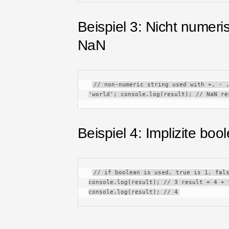
Beispiel 3: Nicht numer
NaN
// non-numeric string used with +, - ,
'world'; console.log(result); // NaN re
Beispiel 4: Implizite bo
// if boolean is used, true is 1, fals
console.log(result); // 3 result = 4 + 
console.log(result); // 4