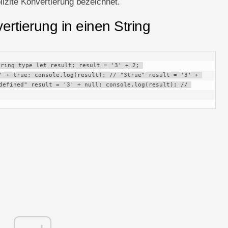
plizite Konvertierung bezeichnet.
vertierung in einen String
ring type let result; result = '3' + 2; 
' + true; console.log(result); // "3true" result = '3' + 
defined" result = '3' + null; console.log(result); // 