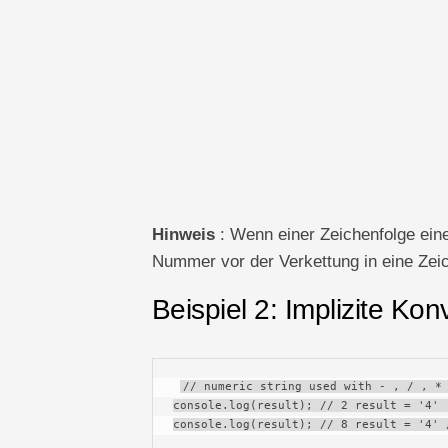
Hinweis
: Wenn einer Zeichenfolge eine
Nummer vor der Verkettung in eine Zeic
Beispiel 2: Implizite Kon
// numeric string used with - , / , * 
console.log(result); // 2 result = '4' 
console.log(result); // 8 result = '4' 