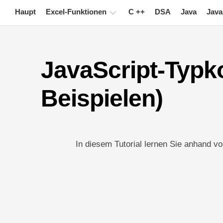
Skip
Haupt
Excel-Funktionen
C ++
DSA
Java
Java
to
content
Diagramm
JavaScript-Typk
Excel-
Tipps
Beispielen)
Formel
Glossar
Tastatürkürzel
In diesem Tutorial lernen Sie anhand vo
Lektionen
Nachrichten
Schwenktisch
TechTV