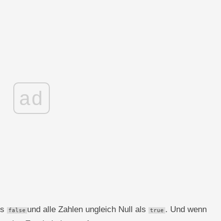
ad
ls
und alle Zahlen ungleich Null als
. Und wenn
false
true