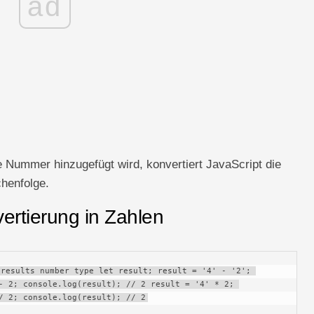
ad
 Nummer hinzugefügt wird, konvertiert JavaScript die
henfolge.
vertierung in Zahlen
results number type let result; result = '4' - '2'; 
- 2; console.log(result); // 2 result = '4' * 2; 
/ 2; console.log(result); // 2