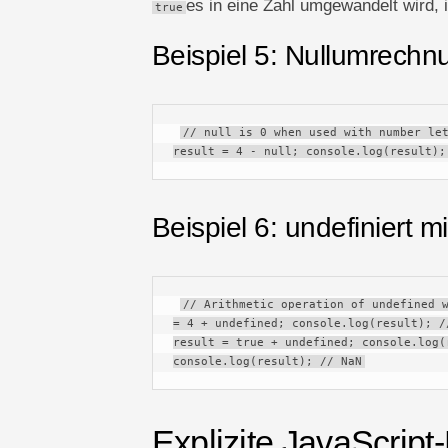
es in eine Zahl umgewandelt wird, 
true
Beispiel 5: Nullumrechn
// null is 0 when used with number let
result = 4 - null; console.log(result);
Beispiel 6: undefiniert m
// Arithmetic operation of undefined w
= 4 + undefined; console.log(result); /
result = true + undefined; console.log(
console.log(result); // NaN
Explizite JavaScript